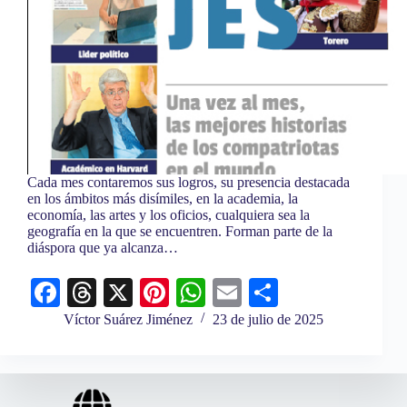
Cada mes contaremos sus logros, su presencia destacada
en los ámbitos más disímiles, en la academia, la
economía, las artes y los oficios, cualquiera sea la
geografía en la que se encuentren. Forman parte de la
diáspora que ya alcanza…
Fa
T
X
Pi
W
E
C
ce
hr
nt
ha
m
o
Víctor Suárez Jiménez
23 de julio de 2025
bo
ea
er
ts
ail
m
ok
ds
es
A
pa