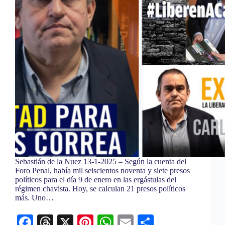
Sebastián de la Nuez 13-1-2025 – Según la cuenta del
Foro Penal, había mil seiscientos noventa y siete presos
políticos para el día 9 de enero en las ergástulas del
régimen chavista. Hoy, se calculan 21 presos políticos
más. Uno…
Fa
T
X
Pi
W
E
C