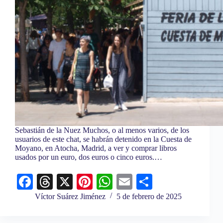
Sebastián de la Nuez Muchos, o al menos varios, de los
usuarios de este chat, se habrán detenido en la Cuesta de
Moyano, en Atocha, Madrid, a ver y comprar libros
usados por un euro, dos euros o cinco euros.…
Fa
T
X
Pi
W
E
C
ce
hr
nt
ha
m
o
Víctor Suárez Jiménez
5 de febrero de 2025
bo
ea
er
ts
ail
m