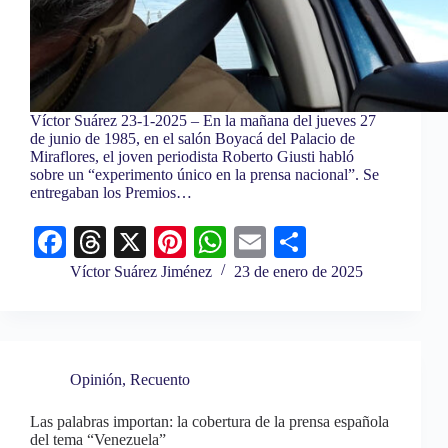
Víctor Suárez 23-1-2025 – En la mañana del jueves 27
de junio de 1985, en el salón Boyacá del Palacio de
Miraflores, el joven periodista Roberto Giusti habló
sobre un “experimento único en la prensa nacional”. Se
entregaban los Premios…
Fa
T
X
Pi
W
E
C
ce
hr
nt
ha
m
o
Víctor Suárez Jiménez
23 de enero de 2025
bo
ea
er
ts
ail
m
ok
ds
es
A
pa
t
pp
rti
Opinión
,
Recuento
r
Las palabras importan: la cobertura de la prensa española
del tema “Venezuela”