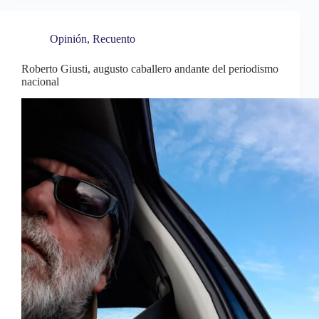
ok
ds
es
A
pa
t
pp
rti
Opinión
,
Recuento
r
Roberto Giusti, augusto caballero andante del periodismo
nacional