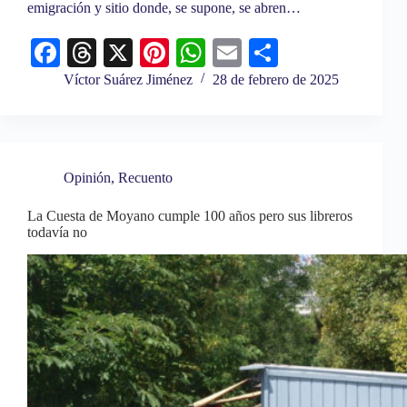
emigración y sitio donde, se supone, se abren…
Fa
T
X
Pi
W
E
C
ce
hr
nt
ha
m
o
Víctor Suárez Jiménez
28 de febrero de 2025
bo
ea
er
ts
ail
m
ok
ds
es
A
pa
t
pp
rti
Opinión
,
Recuento
r
La Cuesta de Moyano cumple 100 años pero sus libreros
todavía no