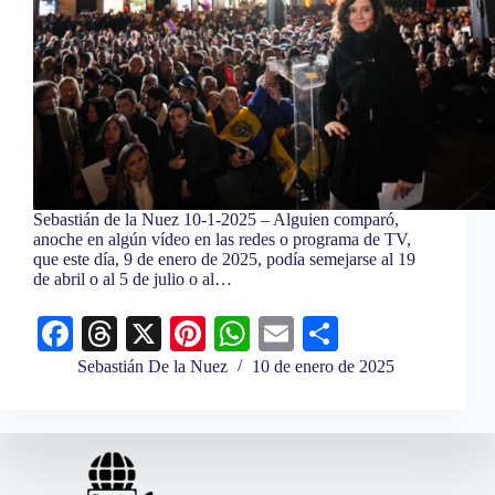
Sebastián de la Nuez 10-1-2025 – Alguien comparó,
anoche en algún vídeo en las redes o programa de TV,
que este día, 9 de enero de 2025, podía semejarse al 19
de abril o al 5 de julio o al…
Fa
T
X
Pi
W
E
C
ce
hr
nt
ha
m
o
Sebastián De la Nuez
10 de enero de 2025
bo
ea
er
ts
ail
m
ok
ds
es
A
pa
t
pp
rti