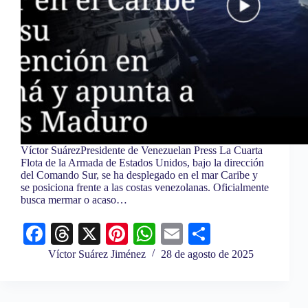
Víctor SuárezPresidente de Venezuelan Press La Cuarta
Flota de la Armada de Estados Unidos, bajo la dirección
del Comando Sur, se ha desplegado en el mar Caribe y
se posiciona frente a las costas venezolanas. Oficialmente
busca mermar o acaso…
Fa
T
X
Pi
W
E
C
ce
hr
nt
ha
m
o
Víctor Suárez Jiménez
28 de agosto de 2025
bo
ea
er
ts
ail
m
ok
ds
es
A
pa