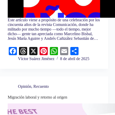
Este artículo viene a propósito de una celebración por los
cincuenta años de la revista Comunicación, donde ha
militado por mucho tiempo ―todo el tiempo, mejor
dicho― gente tan apreciada como Marcelino Bisbal,
Jesús María Aguirre y Andrés Cañizález Sebastián de…
Fa
T
X
Pi
W
E
C
ce
hr
nt
ha
m
o
Víctor Suárez Jiménez
8 de abril de 2025
bo
ea
er
ts
ail
m
ok
ds
es
A
pa
t
pp
rti
Opinión
,
Recuento
r
Migración laboral y retorno al origen