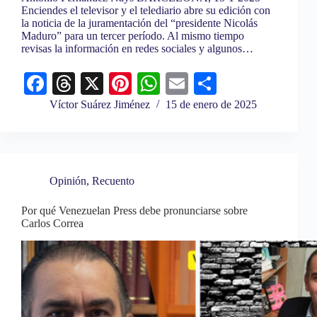
Enciendes el televisor y el telediario abre su edición con
la noticia de la juramentación del “presidente Nicolás
Maduro” para un tercer período. Al mismo tiempo
revisas la información en redes sociales y algunos…
Fa
T
X
Pi
W
E
C
ce
hr
nt
ha
m
o
Víctor Suárez Jiménez
15 de enero de 2025
bo
ea
er
ts
ail
m
ok
ds
es
A
pa
t
pp
rti
Opinión
,
Recuento
r
Por qué Venezuelan Press debe pronunciarse sobre
Carlos Correa