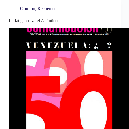
t
pp
rti
Opinión
,
Recuento
r
La fatiga cruza el Atlántico