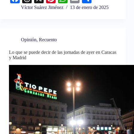
ce
hr
nt
ha
m
o
Víctor Suárez Jiménez
13 de enero de 2025
bo
ea
er
ts
ail
m
ok
ds
es
A
pa
t
pp
rti
Opinión
,
Recuento
r
Lo que se puede decir de las jornadas de ayer en Caracas
y Madrid