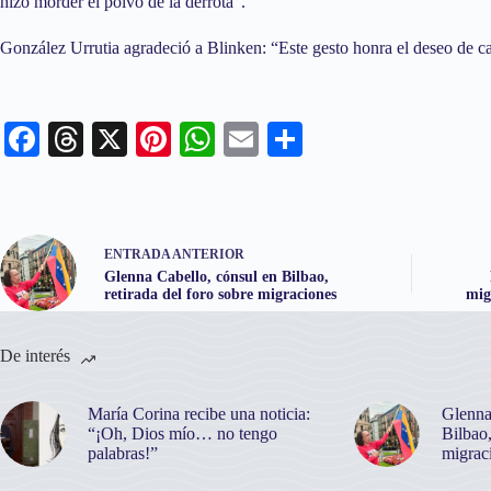
hizo morder el polvo de la derrota”.
González Urrutia agradeció a Blinken: “Este gesto honra el deseo de 
Fa
T
X
Pi
W
E
C
ce
hr
nt
ha
m
o
bo
ea
er
ts
ail
m
ok
ds
es
A
pa
ENTRADA
ANTERIOR
t
pp
rti
Glenna Cabello, cónsul en Bilbao,
retirada del foro sobre migraciones
mig
r
De interés
María Corina recibe una noticia:
Glenna
“¡Oh, Dios mío… no tengo
Bilbao,
palabras!”
migrac