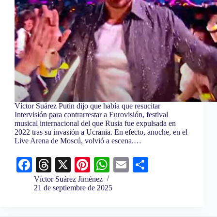
Víctor Suárez Putin dijo que había que resucitar
Intervisión para contrarrestar a Eurovisión, festival
musical internacional del que Rusia fue expulsada en
2022 tras su invasión a Ucrania. En efecto, anoche, en el
Live Arena de Moscú, volvió a escena.…
Fa
T
X
Pi
W
E
C
ce
hr
nt
ha
m
o
Víctor Suárez Jiménez
21 de septiembre de 2025
bo
ea
er
ts
ail
m
ok
ds
es
A
pa