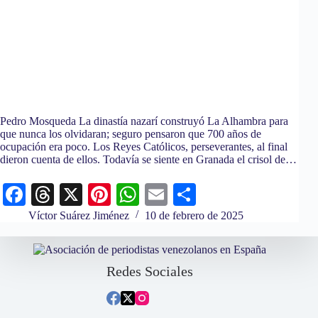
Pedro Mosqueda La dinastía nazarí construyó La Alhambra para
que nunca los olvidaran; seguro pensaron que 700 años de
ocupación era poco. Los Reyes Católicos, perseverantes, al final
dieron cuenta de ellos. Todavía se siente en Granada el crisol de…
Fa
T
X
Pi
W
E
C
ce
hr
nt
ha
m
o
Víctor Suárez Jiménez
10 de febrero de 2025
bo
ea
er
ts
ail
m
ok
ds
es
A
pa
Redes Sociales
t
pp
rti
r