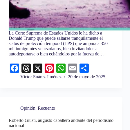
La Corte Suprema de Estados Unidos le ha dicho a
Donald Trump que puede saltarse tranquilamente el
status de protección temporal (TPS) que ampara a 350
mil inmigrantes venezolanos, bien invitándolos a
autodeportarse o bien echándolos por la fuerza de…
Fa
T
X
Pi
W
E
C
ce
hr
nt
ha
m
o
Víctor Suárez Jiménez
20 de mayo de 2025
bo
ea
er
ts
ail
m
ok
ds
es
A
pa
t
pp
rti
Opinión
,
Recuento
r
Roberto Giusti, augusto caballero andante del periodismo
nacional