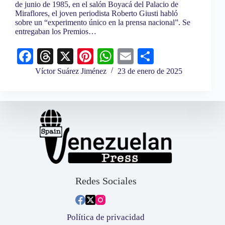
de junio de 1985, en el salón Boyacá del Palacio de
Miraflores, el joven periodista Roberto Giusti habló
sobre un “experimento único en la prensa nacional”. Se
entregaban los Premios…
Fa
T
X
Pi
W
E
C
ce
hr
nt
ha
m
o
Víctor Suárez Jiménez
23 de enero de 2025
bo
ea
er
ts
ail
m
ok
ds
es
A
pa
t
pp
rti
r
Redes Sociales
Política de privacidad