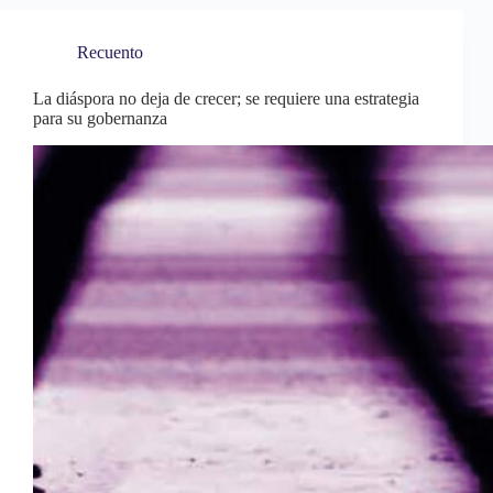
t
pp
rti
r
Recuento
La diáspora no deja de crecer; se requiere una estrategia
para su gobernanza