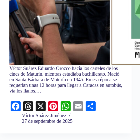
Víctor Suárez Eduardo Orozco hacía los carteles de los
cines de Maturín, mientras estudiaba bachillerato. Nació
en Santa Bárbara de Maturín en 1945. En esa época se
requerían unas 12 horas para llegar a Caracas en autobús,
vía los llanos.…
Fa
T
X
Pi
W
E
C
ce
hr
nt
ha
m
o
Víctor Suárez Jiménez
27 de septiembre de 2025
bo
ea
er
ts
ail
m
ok
ds
es
A
pa