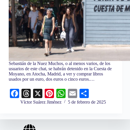
Sebastián de la Nuez Muchos, o al menos varios, de los
usuarios de este chat, se habrán detenido en la Cuesta de
Moyano, en Atocha, Madrid, a ver y comprar libros
usados por un euro, dos euros o cinco euros.…
Fa
T
X
Pi
W
E
C
ce
hr
nt
ha
m
o
Víctor Suárez Jiménez
5 de febrero de 2025
bo
ea
er
ts
ail
m
ok
ds
es
A
pa