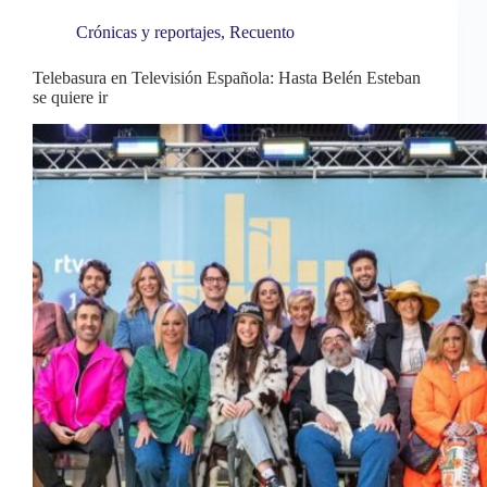
t
pp
rti
Crónicas y reportajes
,
Recuento
r
Telebasura en Televisión Española: Hasta Belén Esteban
se quiere ir