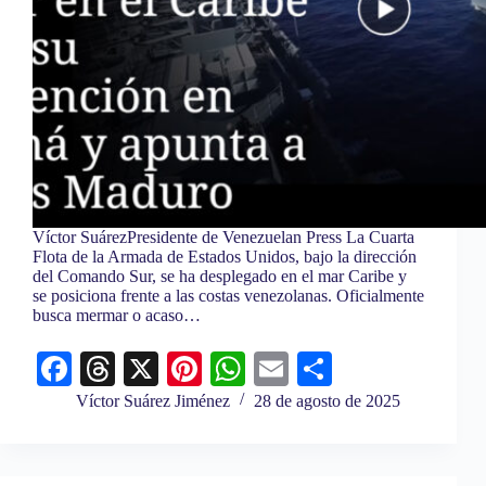
Víctor SuárezPresidente de Venezuelan Press La Cuarta
Flota de la Armada de Estados Unidos, bajo la dirección
del Comando Sur, se ha desplegado en el mar Caribe y
se posiciona frente a las costas venezolanas. Oficialmente
busca mermar o acaso…
Fa
T
X
Pi
W
E
C
ce
hr
nt
ha
m
o
Víctor Suárez Jiménez
28 de agosto de 2025
bo
ea
er
ts
ail
m
ok
ds
es
A
pa