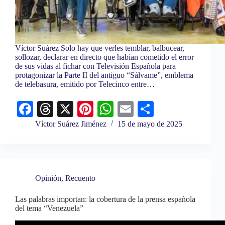
Víctor Suárez Solo hay que verles temblar, balbucear,
sollozar, declarar en directo que habían cometido el error
de sus vidas al fichar con Televisión Española para
protagonizar la Parte II del antiguo “Sálvame”, emblema
de telebasura, emitido por Telecinco entre…
Fa
T
X
Pi
W
E
C
ce
hr
nt
ha
m
o
Víctor Suárez Jiménez
15 de mayo de 2025
bo
ea
er
ts
ail
m
ok
ds
es
A
pa
t
pp
rti
Opinión
,
Recuento
r
Las palabras importan: la cobertura de la prensa española
del tema “Venezuela”