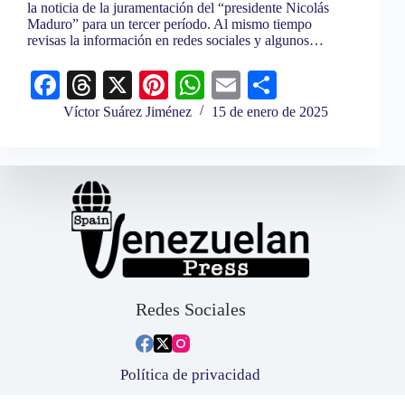
la noticia de la juramentación del “presidente Nicolás
Maduro” para un tercer período. Al mismo tiempo
revisas la información en redes sociales y algunos…
Fa
T
X
Pi
W
E
C
ce
hr
nt
ha
m
o
Víctor Suárez Jiménez
15 de enero de 2025
bo
ea
er
ts
ail
m
ok
ds
es
A
pa
t
pp
rti
r
Redes Sociales
Política de privacidad