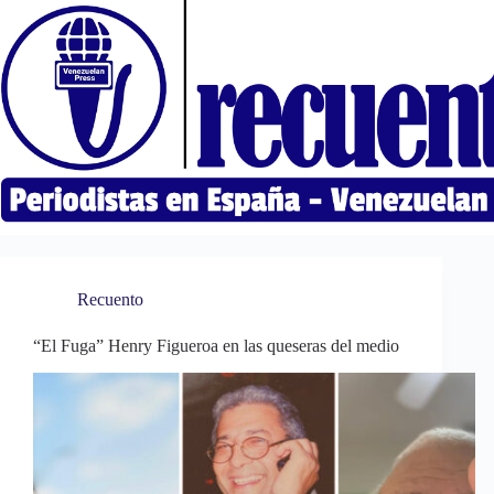
Saltar
al
contenido
Recuento
“El Fuga” Henry Figueroa en las queseras del medio