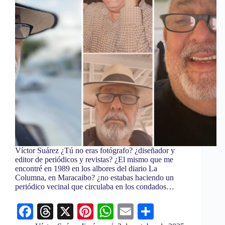
Víctor Suárez ¿Tú no eras fotógrafo? ¿diseñador y
editor de periódicos y revistas? ¿El mismo que me
encontré en 1989 en los albores del diario La
Columna, en Maracaibo? ¿no estabas haciendo un
periódico vecinal que circulaba en los condados…
Fa
T
X
Pi
W
E
C