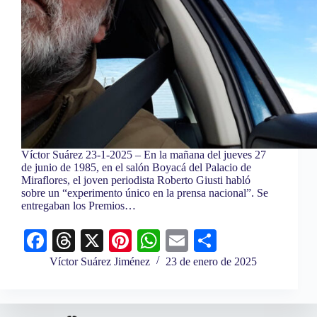
Víctor Suárez 23-1-2025 – En la mañana del jueves 27
de junio de 1985, en el salón Boyacá del Palacio de
Miraflores, el joven periodista Roberto Giusti habló
sobre un “experimento único en la prensa nacional”. Se
entregaban los Premios…
Fa
T
X
Pi
W
E
C
ce
hr
nt
ha
m
o
Víctor Suárez Jiménez
23 de enero de 2025
bo
ea
er
ts
ail
m
ok
ds
es
A
pa