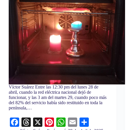
Víctor Suárez Entre las 12:30 pm del lunes 28 de
abril, cuando la red eléctrica nacional dejó de
funcionar, y las 3 am del martes 29, cuando poco más
del 82% del servicio había sido restituido en toda la
península,…
Fa
T
X
Pi
W
E
C