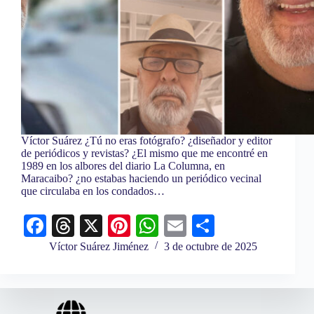
Víctor Suárez ¿Tú no eras fotógrafo? ¿diseñador y editor
de periódicos y revistas? ¿El mismo que me encontré en
1989 en los albores del diario La Columna, en
Maracaibo? ¿no estabas haciendo un periódico vecinal
que circulaba en los condados…
Fa
T
X
Pi
W
E
C
ce
hr
nt
ha
m
o
Víctor Suárez Jiménez
3 de octubre de 2025
bo
ea
er
ts
ail
m
ok
ds
es
A
pa