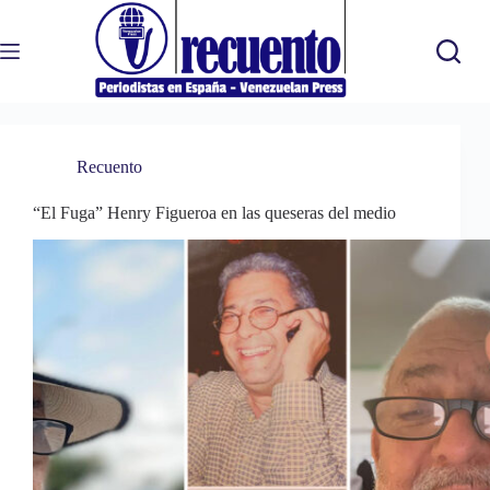
Saltar
al
contenido
Recuento
“El Fuga” Henry Figueroa en las queseras del medio