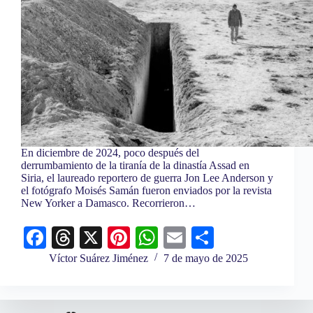
En diciembre de 2024, poco después del
derrumbamiento de la tiranía de la dinastía Assad en
Siria, el laureado reportero de guerra Jon Lee Anderson y
el fotógrafo Moisés Samán fueron enviados por la revista
New Yorker a Damasco. Recorrieron…
Fa
T
X
Pi
W
E
C
ce
hr
nt
ha
m
o
Víctor Suárez Jiménez
7 de mayo de 2025
bo
ea
er
ts
ail
m
ok
ds
es
A
pa