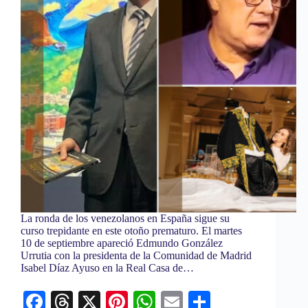
La ronda de los venezolanos en España sigue su
curso trepidante en este otoño prematuro. El martes
10 de septiembre apareció Edmundo González
Urrutia con la presidenta de la Comunidad de Madrid
Isabel Díaz Ayuso en la Real Casa de…
Fa
T
X
Pi
W
E
C