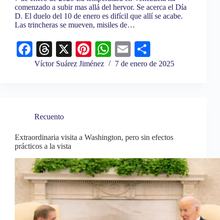
comenzado a subir mas allá del hervor. Se acerca el Día
D. El duelo del 10 de enero es difícil que allí se acabe.
Las trincheras se mueven, misiles de…
Fa
T
X
Pi
W
E
C
ce
hr
nt
ha
m
o
Víctor Suárez Jiménez
7 de enero de 2025
bo
ea
er
ts
ail
m
ok
ds
es
A
pa
t
pp
rti
Recuento
r
Extraordinaria visita a Washington, pero sin efectos
prácticos a la vista