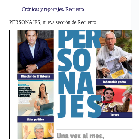
t
pp
rti
Crónicas y reportajes
,
Recuento
r
PERSONAJES, nueva sección de Recuento