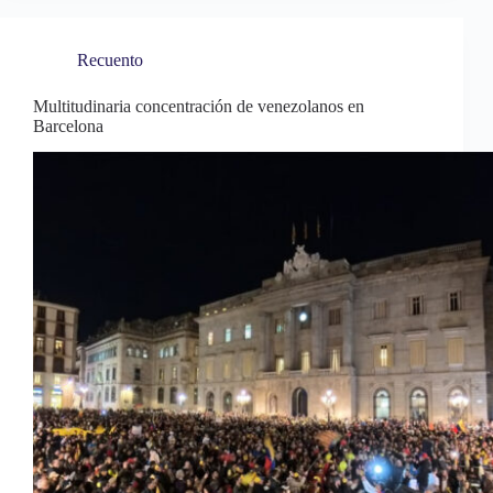
ok
ds
es
A
pa
t
pp
rti
Recuento
r
Multitudinaria concentración de venezolanos en
Barcelona