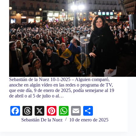
Sebastián de la Nuez 10-1-2025 – Alguien comparó,
anoche en algún vídeo en las redes o programa de TV,
que este día, 9 de enero de 2025, podía semejarse al 19
de abril o al 5 de julio o al…
Fa
T
X
Pi
W
E
C
ce
hr
nt
ha
m
o
Sebastián De la Nuez
10 de enero de 2025
bo
ea
er
ts
ail
m