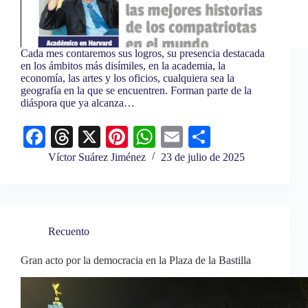
Cada mes contaremos sus logros, su presencia destacada
en los ámbitos más disímiles, en la academia, la
economía, las artes y los oficios, cualquiera sea la
geografía en la que se encuentren. Forman parte de la
diáspora que ya alcanza…
Fa
T
X
Pi
W
E
C
ce
hr
nt
ha
m
o
Víctor Suárez Jiménez
23 de julio de 2025
bo
ea
er
ts
ail
m
ok
ds
es
A
pa
t
pp
rti
Recuento
r
Gran acto por la democracia en la Plaza de la Bastilla