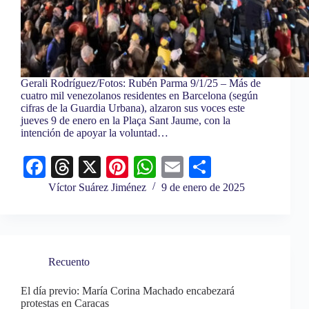
Gerali Rodríguez/Fotos: Rubén Parma 9/1/25 – Más de
cuatro mil venezolanos residentes en Barcelona (según
cifras de la Guardia Urbana), alzaron sus voces este
jueves 9 de enero en la Plaça Sant Jaume, con la
intención de apoyar la voluntad…
Fa
T
X
Pi
W
E
C
ce
hr
nt
ha
m
o
Víctor Suárez Jiménez
9 de enero de 2025
bo
ea
er
ts
ail
m
ok
ds
es
A
pa
t
pp
rti
Recuento
r
El día previo: María Corina Machado encabezará
protestas en Caracas