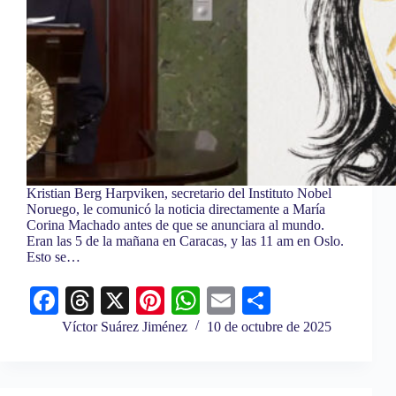
Kristian Berg Harpviken, secretario del Instituto Nobel
Noruego, le comunicó la noticia directamente a María
Corina Machado antes de que se anunciara al mundo.
Eran las 5 de la mañana en Caracas, y las 11 am en Oslo.
Esto se…
Fa
T
X
Pi
W
E
C
ce
hr
nt
ha
m
o
Víctor Suárez Jiménez
10 de octubre de 2025
bo
ea
er
ts
ail
m
ok
ds
es
A
pa