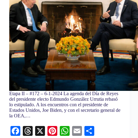
Etapa II – #172 – 6-1-2024 La agenda del Día de Reyes
del presidente electo Edmundo González Urrutia rebasó
lo estipulado. A los encuentros con el presidente de
Estados Unidos, Joe Biden, y con el secretario general de
la OEA,…
Fa
T
X
Pi
W
E
C