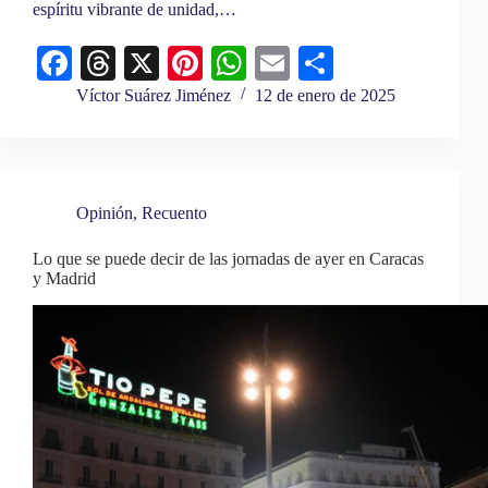
espíritu vibrante de unidad,…
Fa
T
X
Pi
W
E
C
ce
hr
nt
ha
m
o
Víctor Suárez Jiménez
12 de enero de 2025
bo
ea
er
ts
ail
m
ok
ds
es
A
pa
t
pp
rti
Opinión
,
Recuento
r
Lo que se puede decir de las jornadas de ayer en Caracas
y Madrid