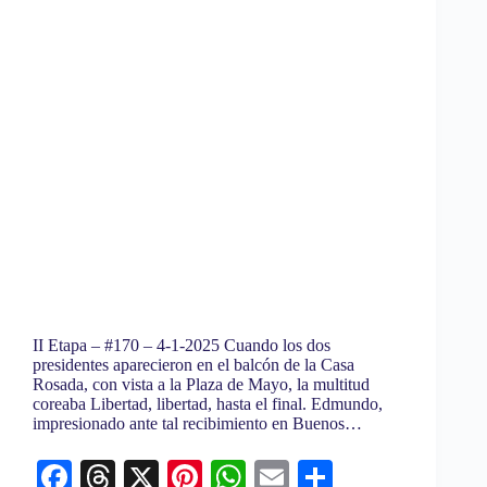
II Etapa – #170 – 4-1-2025 Cuando los dos
presidentes aparecieron en el balcón de la Casa
Rosada, con vista a la Plaza de Mayo, la multitud
coreaba Libertad, libertad, hasta el final. Edmundo,
impresionado ante tal recibimiento en Buenos…
Fa
T
X
Pi
W
E
C