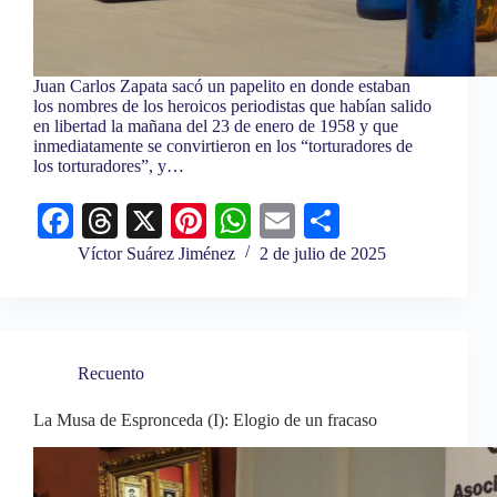
Juan Carlos Zapata sacó un papelito en donde estaban
los nombres de los heroicos periodistas que habían salido
en libertad la mañana del 23 de enero de 1958 y que
inmediatamente se convirtieron en los “torturadores de
los torturadores”, y…
Fa
T
X
Pi
W
E
C
ce
hr
nt
ha
m
o
Víctor Suárez Jiménez
2 de julio de 2025
bo
ea
er
ts
ail
m
ok
ds
es
A
pa
t
pp
rti
Recuento
r
La Musa de Espronceda (I): Elogio de un fracaso