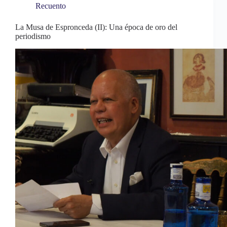
t
pp
rti
Recuento
r
La Musa de Espronceda (II): Una época de oro del
periodismo