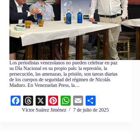
Los periodistas venezolanos no pueden celebrar en paz
su Día Nacional en su propio país: la represión, la
persecución, las amenazas, la prisión, son tareas diarias
de los cuerpos de seguridad del régimen de Nicolás
Maduro. En Venezuelan Press, la…
Fa
T
X
Pi
W
E
C
ce
hr
nt
ha
m
o
Víctor Suárez Jiménez
7 de julio de 2025
bo
ea
er
ts
ail
m
ok
ds
es
A
pa