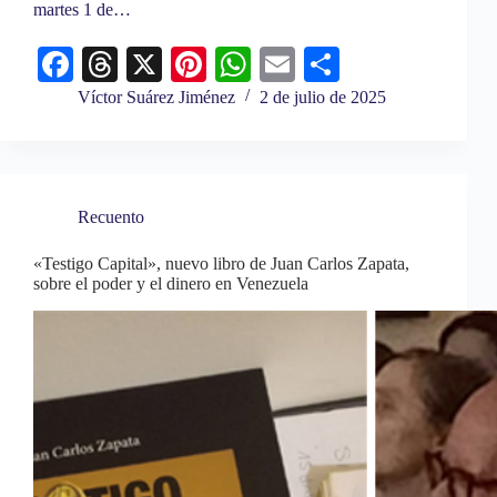
martes 1 de…
Fa
T
X
Pi
W
E
C
ce
hr
nt
ha
m
o
Víctor Suárez Jiménez
2 de julio de 2025
bo
ea
er
ts
ail
m
ok
ds
es
A
pa
t
pp
rti
Recuento
r
«Testigo Capital», nuevo libro de Juan Carlos Zapata,
sobre el poder y el dinero en Venezuela