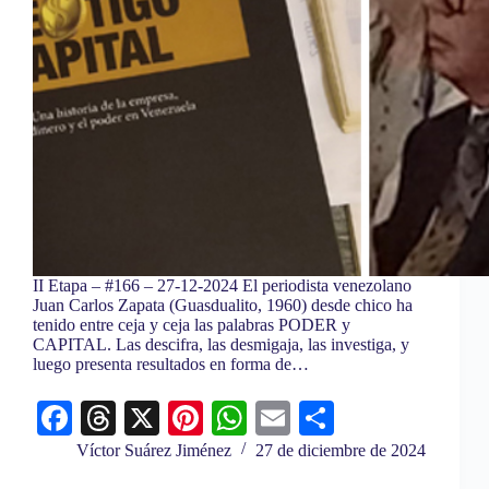
II Etapa – #166 – 27-12-2024 El periodista venezolano
Juan Carlos Zapata (Guasdualito, 1960) desde chico ha
tenido entre ceja y ceja las palabras PODER y
CAPITAL. Las descifra, las desmigaja, las investiga, y
luego presenta resultados en forma de…
Fa
T
X
Pi
W
E
C
ce
hr
nt
ha
m
o
Víctor Suárez Jiménez
27 de diciembre de 2024
bo
ea
er
ts
ail
m