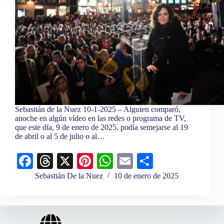
Sebastián de la Nuez 10-1-2025 – Alguien comparó,
anoche en algún vídeo en las redes o programa de TV,
que este día, 9 de enero de 2025, podía semejarse al 19
de abril o al 5 de julio o al…
Fa
T
X
Pi
W
E
C
ce
hr
nt
ha
m
o
Sebastián De la Nuez
10 de enero de 2025
bo
ea
er
ts
ail
m
ok
ds
es
A
pa