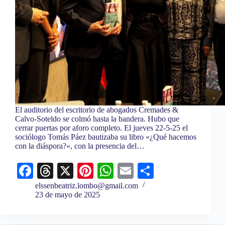
El auditorio del escritorio de abogados Cremades &
Calvo-Soteldo se colmó hasta la bandera. Hubo que
cerrar puertas por aforo completo. El jueves 22-5-25 el
sociólogo Tomás Páez bautizaba su libro «¿Qué hacemos
con la diáspora?«, con la presencia del…
Fa
T
X
Pi
W
E
C
ce
hr
nt
ha
m
o
elssenbeatriz.lombo@gmail.com
23 de mayo de 2025
bo
ea
er
ts
ail
m
ok
ds
es
A
pa