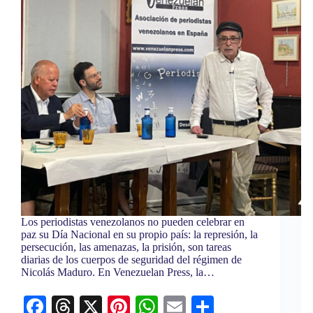
Los periodistas venezolanos no pueden celebrar en
paz su Día Nacional en su propio país: la represión, la
persecución, las amenazas, la prisión, son tareas
diarias de los cuerpos de seguridad del régimen de
Nicolás Maduro. En Venezuelan Press, la…
Fa
T
X
Pi
W
E
C