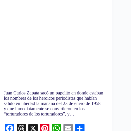
Juan Carlos Zapata sacó un papelito en donde estaban
los nombres de los heroicos periodistas que habían
salido en libertad la mañana del 23 de enero de 1958
y que inmediatamente se convirtieron en los
“torturadores de los torturadores”, y…
Fa
T
X
Pi
W
E
C