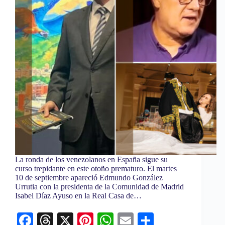
La ronda de los venezolanos en España sigue su
curso trepidante en este otoño prematuro. El martes
10 de septiembre apareció Edmundo González
Urrutia con la presidenta de la Comunidad de Madrid
Isabel Díaz Ayuso en la Real Casa de…
Fa
T
X
Pi
W
E
C