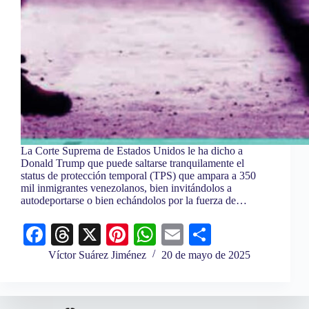
La Corte Suprema de Estados Unidos le ha dicho a
Donald Trump que puede saltarse tranquilamente el
status de protección temporal (TPS) que ampara a 350
mil inmigrantes venezolanos, bien invitándolos a
autodeportarse o bien echándolos por la fuerza de…
Fa
T
X
Pi
W
E
C
ce
hr
nt
ha
m
o
Víctor Suárez Jiménez
20 de mayo de 2025
bo
ea
er
ts
ail
m
ok
ds
es
A
pa