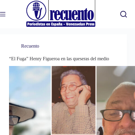
Saltar
al
contenido
Recuento
“El Fuga” Henry Figueroa en las queseras del medio