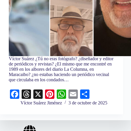
Víctor Suárez ¿Tú no eras fotógrafo? ¿diseñador y editor
de periódicos y revistas? ¿El mismo que me encontré en
1989 en los albores del diario La Columna, en
Maracaibo? ¿no estabas haciendo un periódico vecinal
que circulaba en los condados…
Fa
T
X
Pi
W
E
C
ce
hr
nt
ha
m
o
Víctor Suárez Jiménez
3 de octubre de 2025
bo
ea
er
ts
ail
m
ok
ds
es
A
pa