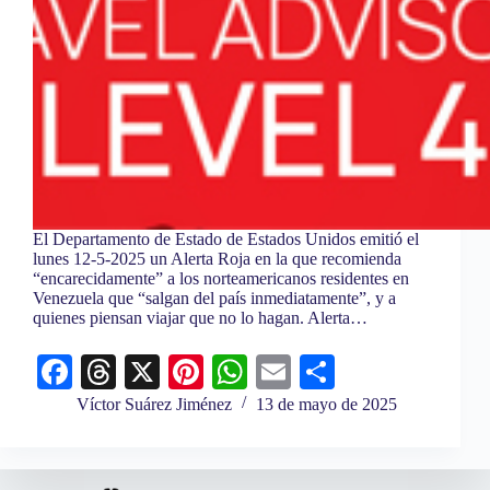
El Departamento de Estado de Estados Unidos emitió el
lunes 12-5-2025 un Alerta Roja en la que recomienda
“encarecidamente” a los norteamericanos residentes en
Venezuela que “salgan del país inmediatamente”, y a
quienes piensan viajar que no lo hagan. Alerta…
Fa
T
X
Pi
W
E
C
ce
hr
nt
ha
m
o
Víctor Suárez Jiménez
13 de mayo de 2025
bo
ea
er
ts
ail
m
ok
ds
es
A
pa