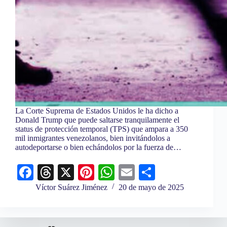
La Corte Suprema de Estados Unidos le ha dicho a
Donald Trump que puede saltarse tranquilamente el
status de protección temporal (TPS) que ampara a 350
mil inmigrantes venezolanos, bien invitándolos a
autodeportarse o bien echándolos por la fuerza de…
Fa
T
X
Pi
W
E
C
ce
hr
nt
ha
m
o
Víctor Suárez Jiménez
20 de mayo de 2025
bo
ea
er
ts
ail
m
ok
ds
es
A
pa