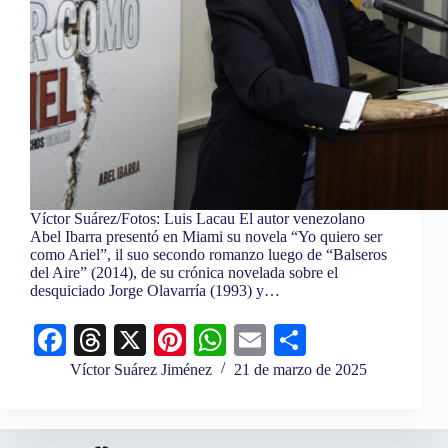
Víctor Suárez/Fotos: Luis Lacau El autor venezolano
Abel Ibarra presentó en Miami su novela “Yo quiero ser
como Ariel”, il suo secondo romanzo luego de “Balseros
del Aire” (2014), de su crónica novelada sobre el
desquiciado Jorge Olavarría (1993) y…
Fa
T
X
Pi
W
E
C
ce
hr
nt
ha
m
o
Víctor Suárez Jiménez
21 de marzo de 2025
bo
ea
er
ts
ail
m
ok
ds
es
A
pa