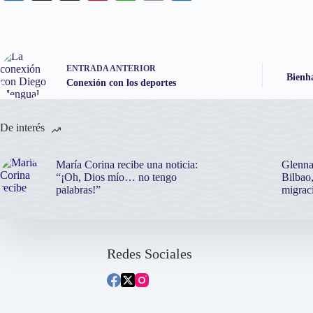
ce
hr
nt
ha
m
o
bo
ea
er
ts
ail
m
ok
ds
es
A
pa
ENTRADA
ANTERIOR
t
pp
rti
Bienha
Conexión con los deportes
r
De interés
María Corina recibe una noticia:
Glenna
“¡Oh, Dios mío… no tengo
Bilbao,
palabras!”
migrac
Redes Sociales