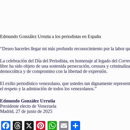
Edmundo González Urrutia a los periodistas en España
“Deseo hacerles llegar mi más profundo reconocimiento por la labor que 
La celebración del Día del Periodista, en homenaje al legado del
Corre
libre ha sido objeto de una sostenida persecución, censura y criminaliza
democrática y de compromiso con la libertad de expresión.
El exilio periodístico venezolano, que ustedes tan dignamente represen
el respeto y la admiración de todos los venezolanos.”
Edmundo González Urrutia
Presidente electo de Venezuela
Madrid, 27 de junio de 2025
Fa
T
X
Pi
W
E
C